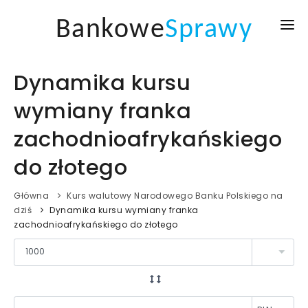
Bankowe
Sprawy
GŁÓWNA
Dynamika kursu
KREDYTY I POŻYCZKI
wymiany franka
KURSY WALUT
zachodnioafrykańskiego
AKTUALNOŚCI
do złotego
BLOG
Główna
Kurs walutowy Narodowego Banku Polskiego na
dziś
Dynamika kursu wymiany franka
ZALOGUJ SIĘ
zachodnioafrykańskiego do złotego