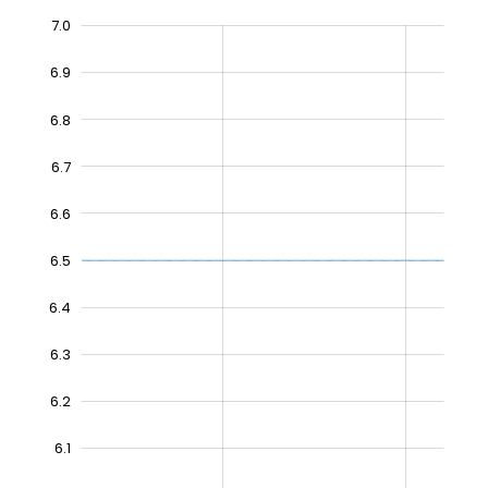
7.0
5.8
5.9
5.7
7.1
6.9
6.8
6.7
6.6
6.5
6.4
6.4
6.3
6.2
6.1