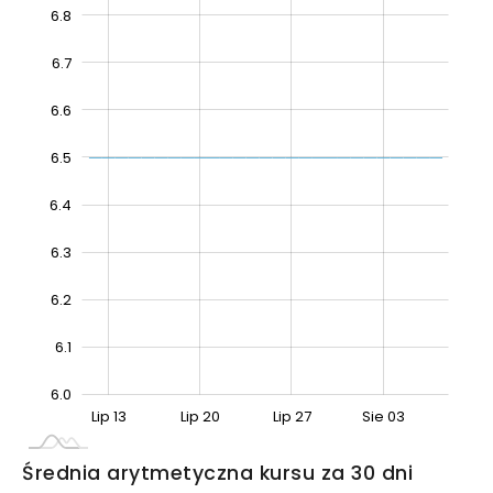
6.8
6.7
6.6
6.5
6.4
6.4
6.3
6.2
6.1
6.0
Lip 06
Sie 10
Lip 13
Lip 20
Lip 27
Sie 03
L
Średnia arytmetyczna kursu za 30 dni