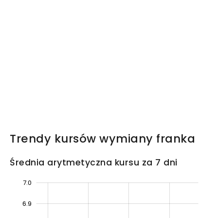
Trendy kursów wymiany franka
Średnia arytmetyczna kursu za 7 dni
7.0
5.8
5.9
5.7
7.1
6.9