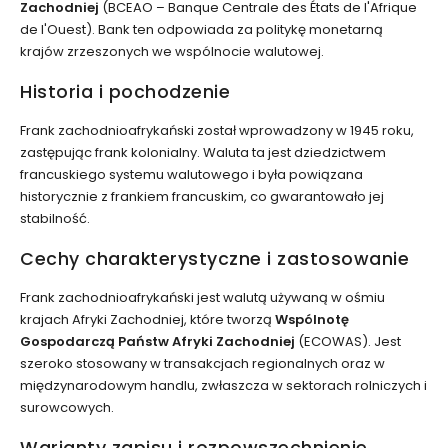
Zachodniej
(BCEAO – Banque Centrale des États de l'Afrique
de l'Ouest). Bank ten odpowiada za politykę monetarną
krajów zrzeszonych we wspólnocie walutowej.
Historia i pochodzenie
Frank zachodnioafrykański został wprowadzony w 1945 roku,
zastępując frank kolonialny. Waluta ta jest dziedzictwem
francuskiego systemu walutowego i była powiązana
historycznie z frankiem francuskim, co gwarantowało jej
stabilność.
Cechy charakterystyczne i zastosowanie
Frank zachodnioafrykański jest walutą używaną w ośmiu
krajach Afryki Zachodniej, które tworzą
Wspólnotę
Gospodarczą Państw Afryki Zachodniej
(ECOWAS). Jest
szeroko stosowany w transakcjach regionalnych oraz w
międzynarodowym handlu, zwłaszcza w sektorach rolniczych i
surowcowych.
Warianty zapisu i rozpowszechnienie