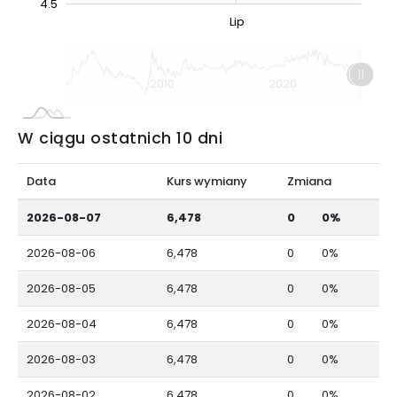
4.5
Sty 2026
2027
May
L
Lip
L
2000
2030
2010
2020
L
W ciągu ostatnich 10 dni
Data
Kurs wymiany
Zmiana
2026-08-07
6,478
0
0%
2026-08-06
6,478
0
0%
2026-08-05
6,478
0
0%
2026-08-04
6,478
0
0%
2026-08-03
6,478
0
0%
2026-08-02
6,478
0
0%