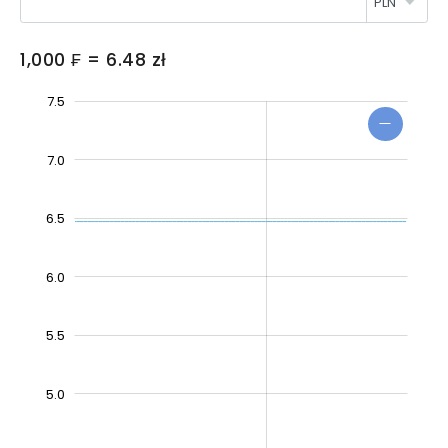
1,000 ₣ = 6.48 zł
4.0
3.5
8.0
7.5
7.0
6.5
6.0
4.5
5.5
5.0