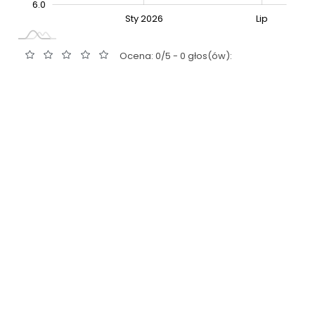
6.0
Sty 2027
Lip
Sty 2026
Lip
L
Ocena: 0/5 - 0 głos(ów):