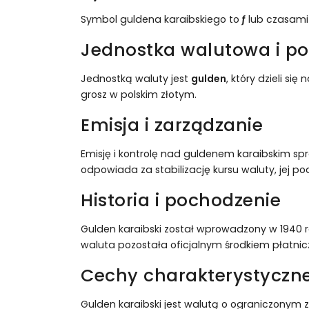
Symbol guldena karaibskiego to
ƒ
lub czasam
Jednostka walutowa i po
Jednostką waluty jest
gulden
, który dzieli s
grosz w polskim złotym.
Emisja i zarządzanie
Emisję i kontrolę nad guldenem karaibskim s
odpowiada za stabilizację kursu waluty, jej p
Historia i pochodzenie
Gulden karaibski został wprowadzony w 1940 ro
waluta pozostała oficjalnym środkiem płatnicz
Cechy charakterystyczne
Gulden karaibski jest walutą o ograniczonym 