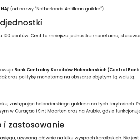
i
NAƒ
(od nazwy "Netherlands Antillean guilder").
djednostki
ię na 100 centów. Cent to mniejsza jednostka monetarna, stoso
prawuje
Bank Centralny Karaibów Holenderskich (Central Bank
odaż oraz politykę monetarną na obszarze objętym tą walutą.
ku, zastępując holenderskiego guldena na tych terytoriach. Po 
ym w Curaçao i Sint Maarten oraz na Arubie, gdzie funkcjonuje
 i zastosowanie
zasięgu, używaną głównie na kilku wyspach karaibskich. Nie j