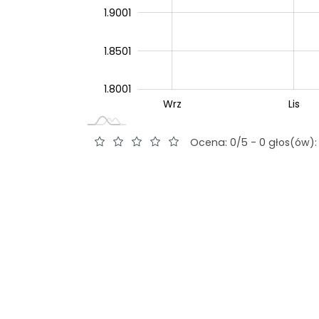
1.9001
1.8501
1.8001
Wrz
Lip
Wrz
Lis
L
Ocena: 0/5 - 0 głos(ów):