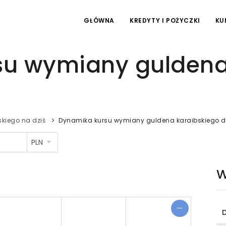
GŁÓWNA
KREDYTY I POŻYCZKI
KU
u wymiany guldena
kiego na dziś
Dynamika kursu wymiany guldena karaibskiego d
W