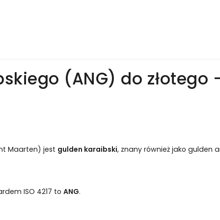
bskiego (ANG) do złotego 
nt Maarten) jest
gulden karaibski
, znany również jako gulden an
ardem ISO 4217 to
ANG
.