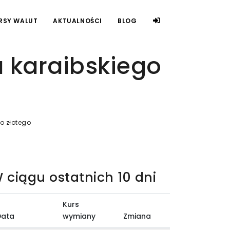
RSY WALUT
AKTUALNOŚCI
BLOG
 karaibskiego
o złotego
 ciągu ostatnich 10 dni
Kurs
Data
wymiany
Zmiana