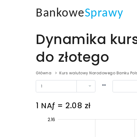
Bankowe
Sprawy
Dynamika kurs
do złotego
Główna
Kurs walutowy Narodowego Banku Pols
1 NAƒ = 2.08 zł
2.065
2.055
2.09
2.15
2.18
2.11
2.16