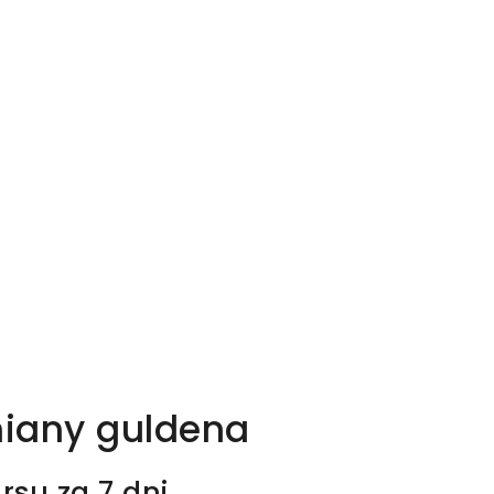
iany guldena
rsu za 7 dni