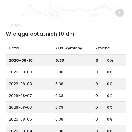
L
2000
2030
2010
2020
L
W ciągu ostatnich 10 dni
Data
Kurs wymiany
Zmiana
2026-08-10
6,38
0
0%
2026-08-09
6,38
0
0%
2026-08-08
6,38
0
0%
2026-08-07
6,38
0
0%
2026-08-06
6,38
0
0%
2026-08-05
6,38
0
0%
2026-08-04
6,38
0
0%