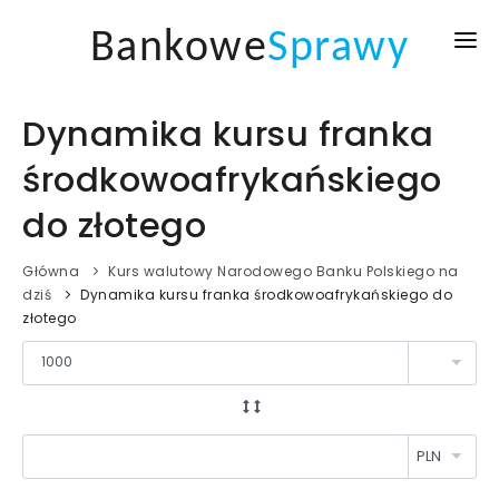
Bankowe
Sprawy
GŁÓWNA
Dynamika kursu franka
KREDYTY I POŻYCZKI
środkowoafrykańskiego
KURSY WALUT
do złotego
AKTUALNOŚCI
Główna
Kurs walutowy Narodowego Banku Polskiego na
BLOG
dziś
Dynamika kursu franka środkowoafrykańskiego do
złotego
ZALOGUJ SIĘ