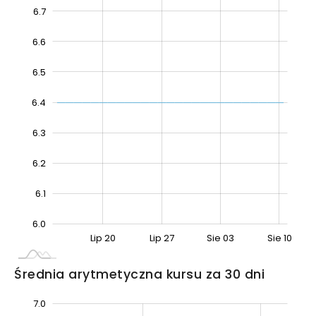
6.7
6.6
6.5
6.4
6.4
6.3
6.2
6.1
6.0
Sie 17
Lip 13
Lip 20
Lip 27
Sie 03
Sie 10
L
Średnia arytmetyczna kursu za 30 dni
7.0
5.8
5.9
5.7
7.1