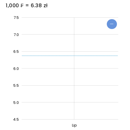
1,000 ₣ = 6.38 zł
4.0
3.5
8.0
7.5
7.0
6.5
6.0
4.5
5.5
5.0
4.5
Sty 2027
May
Mar
L
Lip