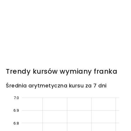
Trendy kursów wymiany franka
Średnia arytmetyczna kursu za 7 dni
7.0
5.8
5.9
5.7
7.1
6.9
6.8