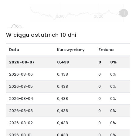
L
2000
2030
2010
2020
L
W ciągu ostatnich 10 dni
Data
Kurs wymiany
Zmiana
2026-08-07
0,438
0
0%
2026-08-06
0,438
0
0%
2026-08-05
0,438
0
0%
2026-08-04
0,438
0
0%
2026-08-03
0,438
0
0%
2026-08-02
0,438
0
0%
2026-08-01
0,438
0
0%