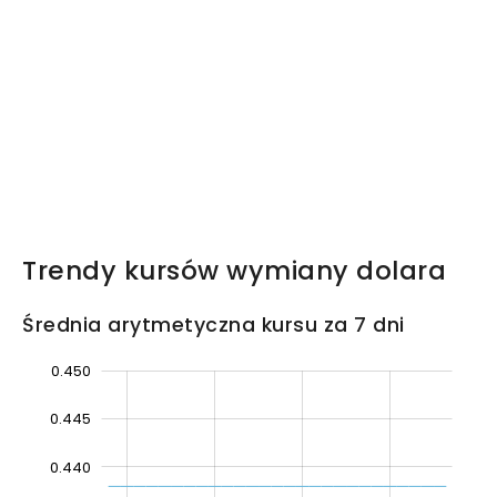
Trendy kursów wymiany dolara
Średnia arytmetyczna kursu za 7 dni
0.450
.455
.390
.395
0.445
0.440