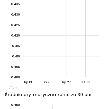
0.435
0.430
0.425
0.440
0.420
0.415
0.410
0.405
0.400
Lip 06
Sie 10
Lip 13
Lip 20
Lip 27
Sie 03
L
Średnia arytmetyczna kursu za 30 dni
0.450
.455
.390
.395