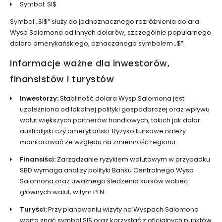
Symbol: SI$
Symbol „SI$” służy do jednoznacznego rozróżnienia dolara
Wysp Salomona od innych dolarów, szczególnie popularnego
dolara amerykańskiego, oznaczanego symbolem „$”.
Informacje ważne dla inwestorów,
finansistów i turystów
Inwestorzy:
Stabilność dolara Wysp Salomona jest
uzależniona od lokalnej polityki gospodarczej oraz wpływu
walut większych partnerów handlowych, takich jak dolar
australijski czy amerykański. Ryzyko kursowe należy
monitorować ze względu na zmienność regionu.
Finansiści:
Zarządzanie ryzykiem walutowym w przypadku
SBD wymaga analizy polityki Banku Centralnego Wysp
Salomona oraz uważnego śledzenia kursów wobec
głównych walut, w tym PLN.
Turyści:
Przy planowaniu wizyty na Wyspach Salomona
warto znać symbol SI$ oraz korzystać z oficjalnych punktów