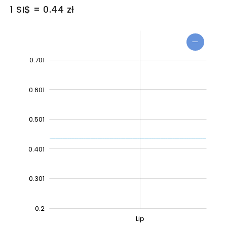
1 SI$ = 0.44 zł
4501
4001
5001
3501
0.801
0.1
0
0.701
0.601
0.501
0.6002
0.401
0.301
0.2
2000
2030
Wrz
L
Lip