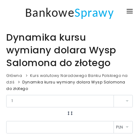
Bankowe
Sprawy
GŁÓWNA
Dynamika kursu
KREDYTY I POŻYCZKI
wymiany dolara Wysp
KURSY WALUT
Salomona do złotego
AKTUALNOŚCI
Główna
Kurs walutowy Narodowego Banku Polskiego na
BLOG
dziś
Dynamika kursu wymiany dolara Wysp Salomona
do złotego
ZALOGUJ SIĘ