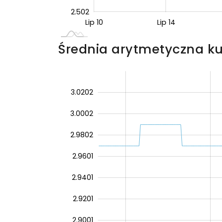
2.502
Lip 10
Sie 11
Lip 14
L
Średnia arytmetyczna ku
3.0402
2.8201
2.80
3.0202
3.0002
2.9802
2.9601
2.9401
2.9802
2.9201
2.9001