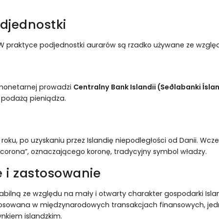
djednostki
. W praktyce podjednostki aurarów są rzadko używane ze względu
ki monetarnej prowadzi
Centralny Bank Islandii (Seðlabanki Ísla
e podażą pieniądza.
ku, po uzyskaniu przez Islandię niepodległości od Danii. Wcześn
„corona”, oznaczającego koronę, tradycyjny symbol władzy.
 i zastosowanie
abilną ze względu na mały i otwarty charakter gospodarki Isla
o stosowana w międzynarodowych transakcjach finansowych, jed
nkiem islandzkim.