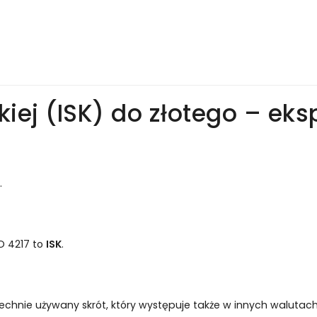
kiej (ISK) do złotego – eks
.
O 4217 to
ISK
.
echnie używany skrót, który występuje także w innych walutach