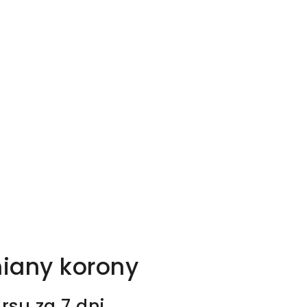
iany korony
rsu za 7 dni