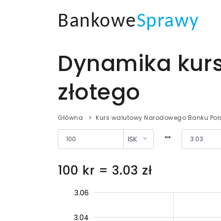
Bankowe
Sprawy
Dynamika kurs
złotego
Główna
Kurs walutowy Narodowego Banku Pols
100 kr = 3.03 zł
3.08
2.90
0.5
1.0
1.8
3.06
3.04