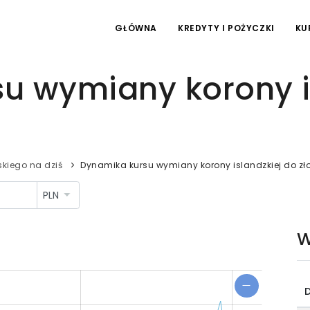
GŁÓWNA
KREDYTY I POŻYCZKI
KU
u wymiany korony i
kiego na dziś
Dynamika kursu wymiany korony islandzkiej do zł
W