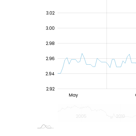
3.02
3.00
3.402
2.98
2.96
2.94
2.92
2000
Sty 2026
Wrz
Sie
L
May
L
2000
2030
2005
2010
L