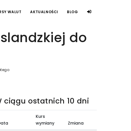
RSY WALUT
AKTUALNOŚCI
BLOG
slandzkiej do
otego
 ciągu ostatnich 10 dni
Kurs
Data
wymiany
Zmiana