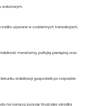
nku walutowym.
ri są rzadko używane w codziennych transakcjach,
tabilność monetarną, politykę pieniężną oraz
 kierunku stabilizacji gospodarki po rozpadzie
lędu na rosnącą pozycję Gruzji jako ośrodka