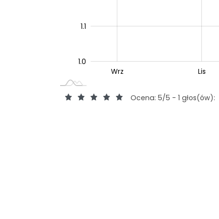
1.1
1.0
Wrz
Lip
Wrz
Lis
L
Ocena: 5/5 - 1 głos(ów):