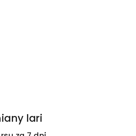
any lari
rsu za 7 dni