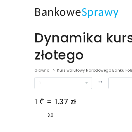
Bankowe
Sprawy
Dynamika kurs
złotego
Główna
Kurs walutowy Narodowego Banku Pols
1 ₾ = 1.37 zł
2.204
2.003
1.402
1.802
1.602
0.5
3.5
0
3.0