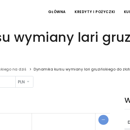
GŁÓWNA
KREDYTY I POŻYCZKI
KU
u wymiany lari gruz
kiego na dziś
Dynamika kursu wymiany lari gruzińskiego do zło
W