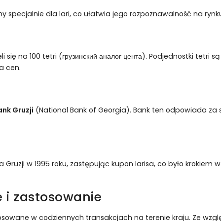
y specjalnie dla lari, co ułatwia jego rozpoznawalność na ry
ieli się na 100 tetri (грузинский аналог цента). Podjednostki tet
a cen.
nk Gruzji
(National Bank of Georgia). Bank ten odpowiada za s
 Gruzji w 1995 roku, zastępując kupon larisa, co było krokiem w
 i zastosowanie
ko stosowane w codziennych transakcjach na terenie kraju. Ze wzg