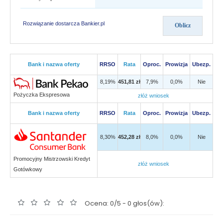
Rozwiązanie dostarcza Bankier.pl
Bank i nazwa oferty
RRSO
Rata
Oproc.
Prowizja
Ubezp.
8,19%
451,81 zł
7,9%
0,0%
Nie
Pożyczka Ekspresowa
złóż wniosek
Bank i nazwa oferty
RRSO
Rata
Oproc.
Prowizja
Ubezp.
8,30%
452,28 zł
8,0%
0,0%
Nie
Promocyjny Mistrzowski Kredyt
złóż wniosek
Gotówkowy
Ocena: 0/5 - 0 głos(ów):