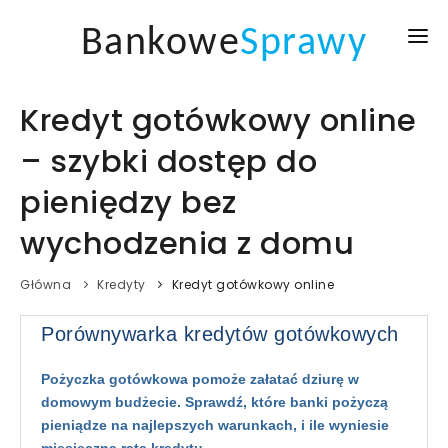
Bankowe
Sprawy
GŁÓWNA
Kredyt gotówkowy online
KREDYTY I POŻYCZKI
– szybki dostęp do
KURSY WALUT
pieniędzy bez
AKTUALNOŚCI
wychodzenia z domu
BLOG
Główna
Kredyty
Kredyt gotówkowy online
ZALOGUJ SIĘ
Porównywarka kredytów gotówkowych
Pożyczka gotówkowa pomoże załatać dziurę w
domowym budżecie. Sprawdź, które banki pożyczą
pieniądze na najlepszych warunkach, i ile wyniesie
miesięczna rata kredytu.