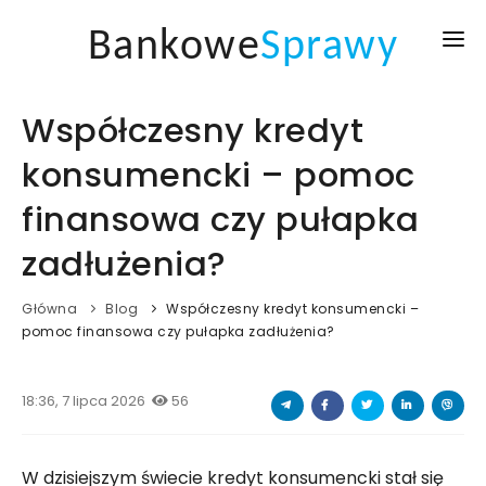
Bankowe
Sprawy
GŁÓWNA
Współczesny kredyt
KREDYTY I POŻYCZKI
konsumencki – pomoc
KURSY WALUT
finansowa czy pułapka
AKTUALNOŚCI
zadłużenia?
BLOG
Główna
Blog
Współczesny kredyt konsumencki –
pomoc finansowa czy pułapka zadłużenia?
ZALOGUJ SIĘ
18:36, 7 lipca 2026
56
W dzisiejszym świecie kredyt konsumencki stał się